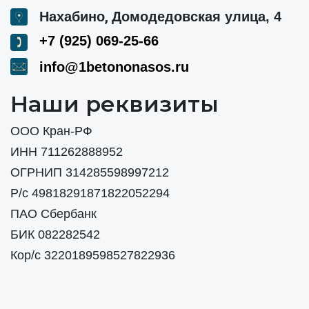
,
Нахабино
Домодедовская улица, 4
+7 (925) 069-25-66
info@1betononasos.ru
Наши реквизиты
ООО Кран-РФ
ИНН 711262888952
ОГРНИП 314285598997212
Р/с 49818291871822052294
ПАО Сбербанк
БИК 082282542
Кор/с 3220189598527822936