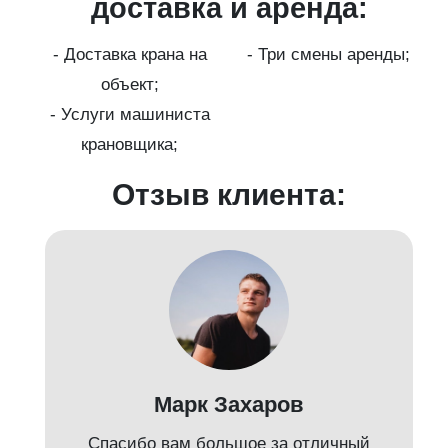
ги
доставка и аренда:
- Доставка крана на
- Три смены аренды;
бот
объект;
й;
- Услуги машиниста
крановщика;
-
Отзыв клиента:
Марк Захаров
Спасибо вам большое за отличный